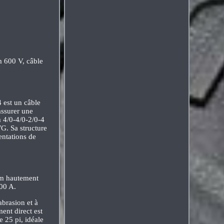
m 600 V, câble
 est un câble
assurer une
m 4/0-4/0-2/0-4
WG. Sa structure
entations de
ium hautement
200 A.
abrasion et à
ent direct est
 25 pi, idéale