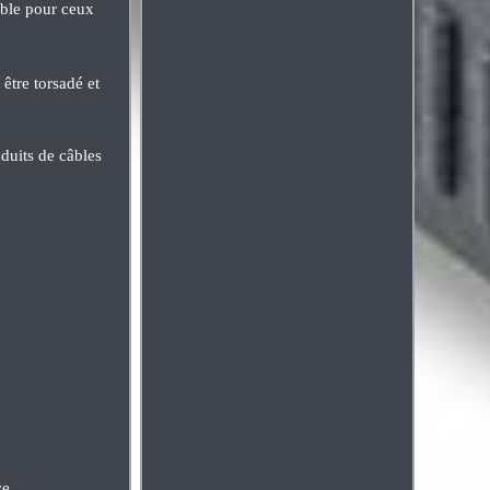
able pour ceux
 être torsadé et
nduits de câbles
ce.