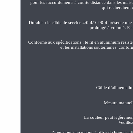
pour les raccordements à courte distance dans les maiso
qui recherchent 
Durable : le câble de service 4/0-4/0-2/0-4 présente une 
prolongé à volonté. Fac
Conforme aux spécifications : le fil en aluminium résiste
et les installations souterraines, confo
Câble d’alimentati
Mesure manuelle
La couleur peut légèrement
Veuille
Nous nous engageons à offrir de bonnes affa