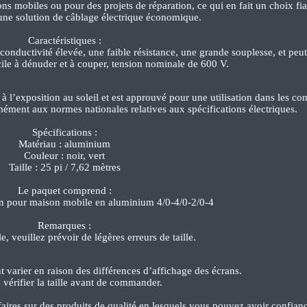
ns mobiles ou pour des projets de réparation, ce qui en fait un choix fi
une solution de câblage électrique économique.
Caractéristiques :
conductivité élevée, une faible résistance, une grande souplesse, et peut
ile à dénuder et à couper, tension nominale de 600 V.
 à l’exposition au soleil et est approuvé pour une utilisation dans les co
rmément aux normes nationales relatives aux spécifications électriques.
Spécifications :
Matériau : aluminium
Couleur : noir, vert
Taille : 25 pi / 7,62 mètres
Le paquet comprend :
on pour maison mobile en aluminium 4/0-4/0-2/0-4
Remarques :
, veuillez prévoir de légères erreurs de taille.
 varier en raison des différences d’affichage des écrans.
z vérifier la taille avant de commander.
ires sur des produits de qualité en lesquels vous pouvez avoir confian