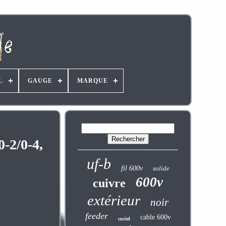
L
GAUGE
MARQUE
-2/0-4,
uf-b
fil 600v
solide
600v
cuivre
extérieur
noir
feeder
cable 600v
curiel