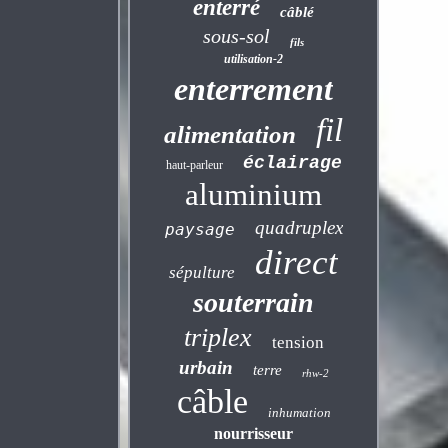
enterré
câblé
sous-sol
fils
utilisation-2
enterrement
fil
alimentation
éclairage
haut-parleur
aluminium
quadruplex
paysage
direct
sépulture
souterrain
triplex
tension
urbain
terre
rhw-2
câble
inhumation
nourrisseur