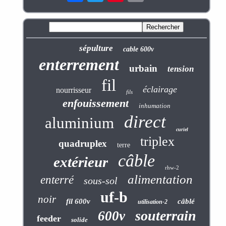
sépulture
cable 600v
enterrement
urbain
tension
fil
éclairage
nourrisseur
fils
enfouissement
inhumation
direct
aluminium
curiel
triplex
quadruplex
terre
câble
extérieur
rhw-2
alimentation
enterré
sous-sol
uf-b
noir
fil 600v
câblé
utilisation-2
souterrain
600v
feeder
solide