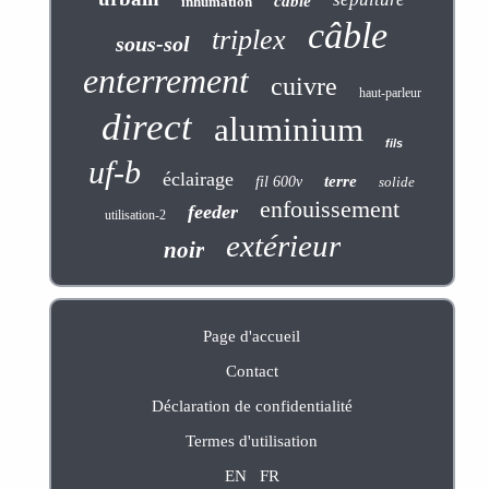
câblé
inhumation
câble
triplex
sous-sol
enterrement
cuivre
haut-parleur
direct
aluminium
fils
uf-b
éclairage
terre
fil 600v
solide
enfouissement
feeder
utilisation-2
extérieur
noir
Page d'accueil
Contact
Déclaration de confidentialité
Termes d'utilisation
EN
FR