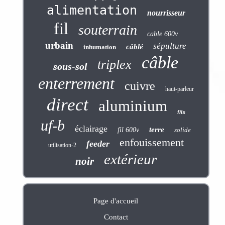
alimentation
nourrisseur
fil
souterrain
cable 600v
urbain
sépulture
câblé
inhumation
câble
triplex
sous-sol
enterrement
cuivre
haut-parleur
direct
aluminium
fils
uf-b
éclairage
terre
fil 600v
solide
enfouissement
feeder
utilisation-2
extérieur
noir
Page d'accueil
Contact