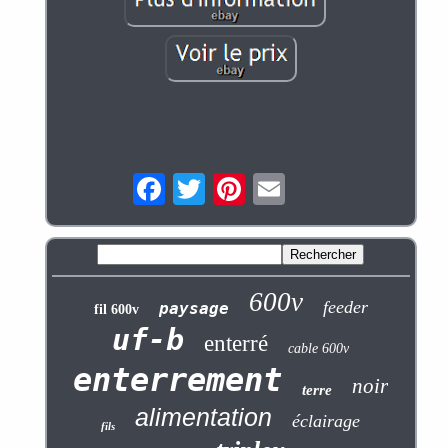
600v
feeder
paysage
fil 600v
uf-b
enterré
cable 600v
enterrement
noir
terre
alimentation
éclairage
fils