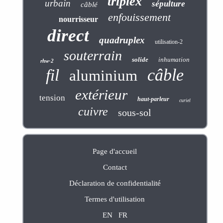
triplex
urbain
sépulture
câblé
enfouissement
nourrisseur
direct
quadruplex
utilisation-2
souterrain
solide
inhumation
rhw-2
câble
fil
aluminium
extérieur
tension
haut-parleur
curiel
cuivre
sous-sol
Page d'accueil
Contact
Déclaration de confidentialité
Termes d'utilisation
EN
FR