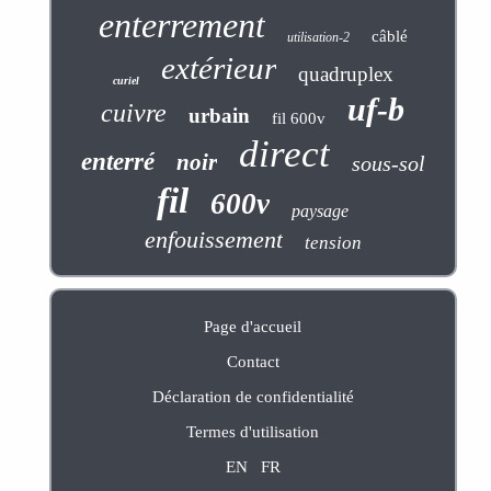
enterrement
câblé
utilisation-2
extérieur
quadruplex
curiel
uf-b
cuivre
urbain
fil 600v
direct
enterré
noir
sous-sol
fil
600v
paysage
enfouissement
tension
Page d'accueil
Contact
Déclaration de confidentialité
Termes d'utilisation
EN
FR