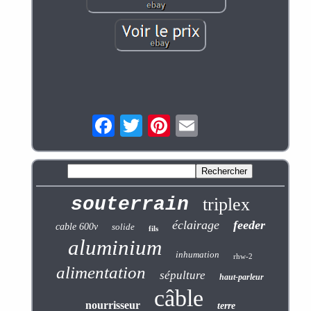
souterrain
triplex
éclairage
feeder
cable 600v
solide
fils
aluminium
inhumation
rhw-2
alimentation
sépulture
haut-parleur
câble
nourrisseur
terre