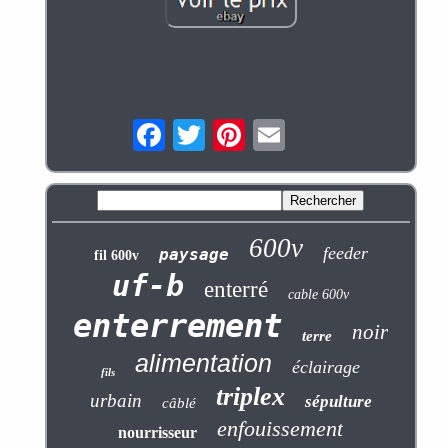
600v
feeder
paysage
fil 600v
uf-b
enterré
cable 600v
enterrement
noir
terre
alimentation
éclairage
fils
triplex
urbain
sépulture
câblé
enfouissement
nourrisseur