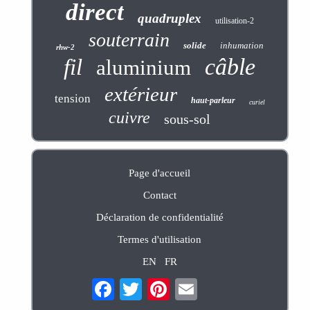
direct
quadruplex
utilisation-2
souterrain
solide
inhumation
rhw-2
câble
fil
aluminium
extérieur
tension
haut-parleur
curiel
cuivre
sous-sol
Page d'accueil
Contact
Déclaration de confidentialité
Termes d'utilisation
EN
FR