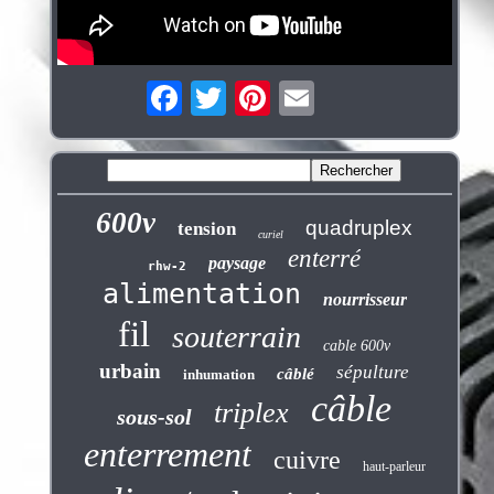
600v
quadruplex
tension
curiel
enterré
paysage
rhw-2
alimentation
nourrisseur
fil
souterrain
cable 600v
urbain
sépulture
câblé
inhumation
câble
triplex
sous-sol
enterrement
cuivre
haut-parleur