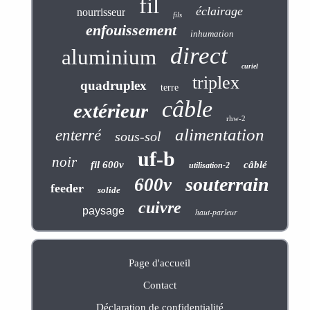
fil
éclairage
nourrisseur
fils
enfouissement
inhumation
direct
aluminium
curiel
triplex
quadruplex
terre
câble
extérieur
rhw-2
alimentation
enterré
sous-sol
uf-b
noir
fil 600v
câblé
utilisation-2
souterrain
600v
feeder
solide
cuivre
paysage
haut-parleur
Page d'accueil
Contact
Déclaration de confidentialité