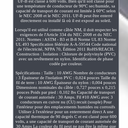
UF-B est classé à 600 volts. Bien qu'il soit classé pour
une température de conducteur de 90ºC sec/humide, sa
capacité de transport de courant est limitée à 60ºC selon
le NEC 2008 et le NEC 2011. UF-B peut être enterré
directement ou installé là où il est exposé au soleil.
Lorsqu'il est utilisé comme câble NM, il doit respecter les
exigences de l'Article 334 du NEC 2008 et du NEC
2011. Normes : ASTM - B3 et B-8 Norme UL 83 Norme
UL 493 Specification fédérale A-A-59544 Code national
de l'électricité, NFPA 70, Édition 2011 RoHS/REACH.
Construction : Isolation : Chlorure de polyvinyle (PVC)
avec un revêtement en nylon. Identification de phase
codée par couleur.
Spécifications : Taille : 10 AWG Nombre de conducteurs
: 3 Épaisseur de l'isolation PVC : 0,024 pouces Taille du
fil de terre : 10 AWG Épaisseur du nylon : 0,004 pouces
Dimensions nominales du câble : 0,727 pouces x 0,215
pouces Poids par pied : 0,102 lbs Capacité de transport
de courant autorisée : 30 Amps. Fil #10 AWG avec 3
conducteurs en cuivre nu (CU) recuit (souple) Pour
l'intérieur pour des emplacements humides ou corrosifs
Utiliser à l'extérieur pour un enterrement direct A une
capacité thermique de 90 degrés C et est classé pour 600
volts, a une capacité de transport de courant autorisée de
30 Amps La couleur du fil peut ne pas être la même que