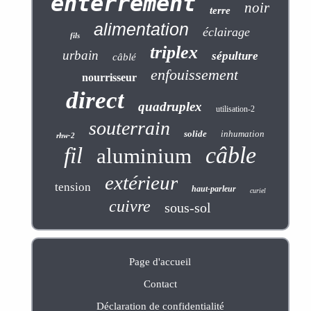
enterrement
noir
terre
alimentation
éclairage
fils
triplex
urbain
sépulture
câblé
enfouissement
nourrisseur
direct
quadruplex
utilisation-2
souterrain
solide
inhumation
rhw-2
câble
fil
aluminium
extérieur
tension
haut-parleur
curiel
cuivre
sous-sol
Page d'accueil
Contact
Déclaration de confidentialité