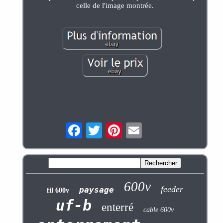
celle de l'image montrée.
600v
feeder
paysage
fil 600v
uf-b
enterré
cable 600v