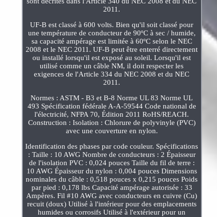
sont décrites dans l'Article 340 du NEC 2008 et du NEC
2011.
UF-B est classé à 600 volts. Bien qu'il soit classé pour
une température de conducteur de 90ºC à sec / humide,
sa capacité ampérage est limitée à 60ºC selon le NEC
2008 et le NEC 2011. UF-B peut être enterré directement
ou installé lorsqu'il est exposé au soleil. Lorsqu'il est
utilisé comme un câble NM, il doit respecter les
exigences de l'Article 334 du NEC 2008 et du NEC
2011.
Normes : ASTM - B3 et B-8 Norme UL 83 Norme UL
493 Spécification fédérale A-A-59544 Code national de
l'électricité, NFPA 70, Édition 2011 RoHS/REACH.
Construction : Isolation : Chlorure de polyvinyle (PVC)
avec une couverture en nylon.
Identification des phases par code couleur. Spécifications
: Taille : 10 AWG Nombre de conducteurs : 2 Épaisseur
de l'isolation PVC : 0,024 pouces Taille du fil de terre :
10 AWG Épaisseur du nylon : 0,004 pouces Dimensions
nominales du câble : 0,518 pouces x 0,215 pouces Poids
par pied : 0,178 lbs Capacité ampérage autorisée : 33
Ampères. Fil #10 AWG avec conducteurs en cuivre (Cu)
recuit (doux) Utilisé à l'intérieur pour des emplacements
humides ou corrosifs Utilisé à l'extérieur pour un