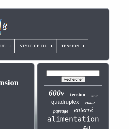
UE
STYLE DE FIL
TENSION
ension
600v
tension
curiel
quadruplex
rhw-2
enterré
paysage
alimentation