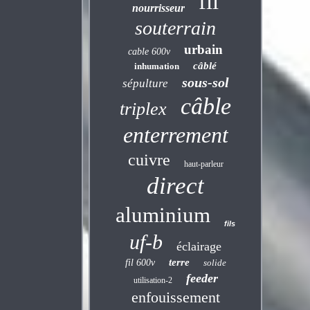
fil
nourrisseur
souterrain
urbain
cable 600v
câblé
inhumation
sous-sol
sépulture
câble
triplex
enterrement
cuivre
haut-parleur
direct
aluminium
fils
uf-b
éclairage
terre
fil 600v
solide
feeder
utilisation-2
enfouissement