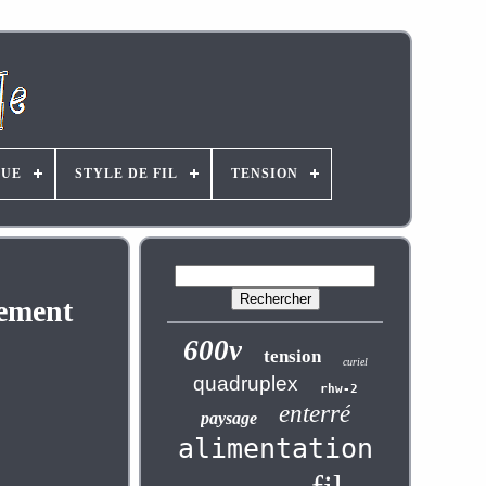
UE
STYLE DE FIL
TENSION
sement
600v
tension
curiel
quadruplex
rhw-2
enterré
paysage
alimentation