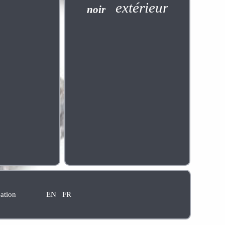
extérieur
noir
sation
EN
FR