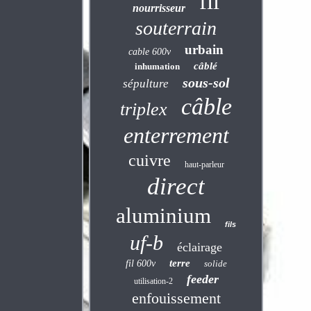
fil
nourrisseur
souterrain
urbain
cable 600v
câblé
inhumation
sous-sol
sépulture
câble
triplex
enterrement
cuivre
haut-parleur
direct
aluminium
fils
uf-b
éclairage
terre
fil 600v
solide
feeder
utilisation-2
enfouissement