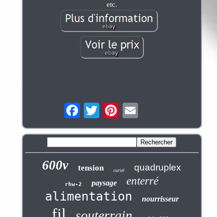
etc.
600v
quadruplex
tension
curiel
enterré
paysage
rhw-2
alimentation
nourrisseur
fil
souterrain