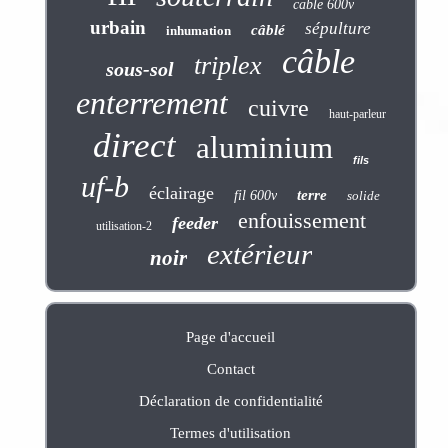
cable 600v
urbain
sépulture
câblé
inhumation
câble
triplex
sous-sol
enterrement
cuivre
haut-parleur
direct
aluminium
fils
uf-b
éclairage
terre
fil 600v
solide
enfouissement
feeder
utilisation-2
extérieur
noir
Page d'accueil
Contact
Déclaration de confidentialité
Termes d'utilisation