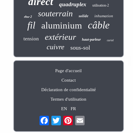
direct
quadruplex
utilisation-2
souterrain
solide
inhumation
rhw-2
câble
fil
aluminium
extérieur
tension
haut-parleur
curiel
cuivre
sous-sol
Page d'accueil
Contact
Déclaration de confidentialité
Termes d'utilisation
EN
FR