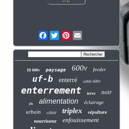
600v
feeder
paysage
fil 600v
uf-b
enterré
cable 600v
enterrement
noir
terre
alimentation
éclairage
fils
triplex
urbain
sépulture
câblé
enfouissement
nourrisseur