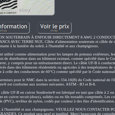
TION SOUTERRAIN À ENFOUIR DIRECTEMENT 8 AWG 2 CONDUC
VEC TERRE NUE. Câble d'alimentation souterrain et câble de cir
ante à la lumière du soleil, à l'humidité et aux champignons.
t utilisé comme alimentation pour les lampes de poteaux extérieurs, le
oint de distribution dans un bâtiment existant, comme spécifié dans le Co
s terre, y compris pour un enfouissement direct. Le câble UF-B à conduct
dérivés dans des bâtiments résidentiels ou agricoles à des températures de
 à celle des conducteurs de 60°C) comme spécifié par le Code national de
 permises pour le NMC dans la section 334.10(B) du Code national de l'él
ire® est conforme aux normes suivantes. ASTM - B3 et B-8.
Le câble UF-B en cuivre Southwire® est fabriqué en tant que câble à 2 ou
ont en cuivre recuit (doux), solides ou en fils torsadés comprimés. Les c
e (PVC), revêtus de nylon, codés par couleur à des fins d'identification
soleil, à l'humidité et aux champignons. VEUILLEZ NOUS CONTACTER 
Ce produit sera neuf et inutilisé. Merci beaucoup de consulter 