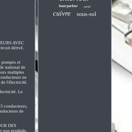
haut-parleur
curiel
cuivre
sous-sol
TEURS AVEC
cuit dérivé.
s pompes et
de national de
eurs multiples
 conducteurs ne
 l'électricité.
ectricité. Le
 3 conducteurs,
onducteurs de
.
POUR DES
nos produits.