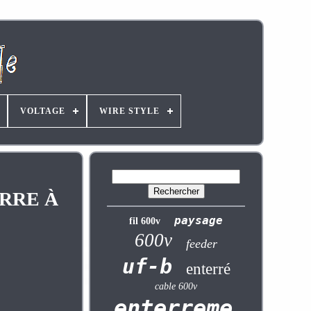
VOLTAGE
WIRE STYLE
ERRE À
paysage
fil 600v
600v
feeder
uf-b
enterré
cable 600v
enterrement