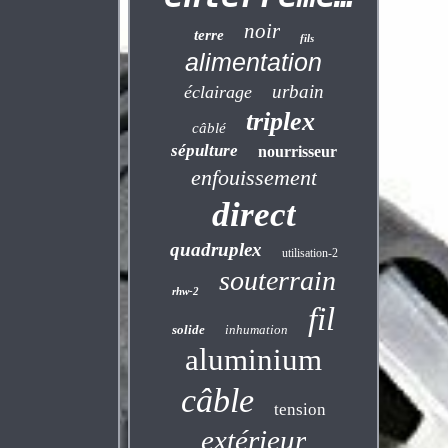
noir
terre
fils
alimentation
urbain
éclairage
triplex
câblé
sépulture
nourrisseur
enfouissement
direct
quadruplex
utilisation-2
souterrain
rhw-2
fil
solide
inhumation
aluminium
câble
tension
extérieur