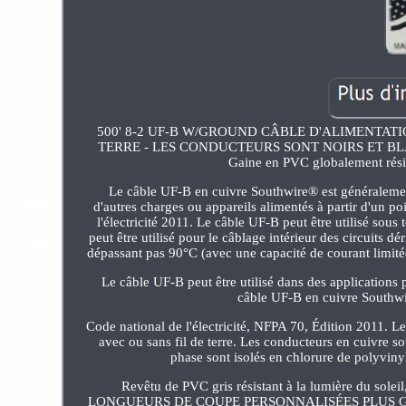
500' 8-2 UF-B W/GROUND CÂBLE D'ALIMENTA
TERRE - LES CONDUCTEURS SONT NOIRS ET BLANCS A
Gaine en PVC globalement résist
Le câble UF-B en cuivre Southwire® est généralemen
d'autres charges ou appareils alimentés à partir d'un p
l'électricité 2011. Le câble UF-B peut être utilisé sou
peut être utilisé pour le câblage intérieur des circuits 
dépassant pas 90°C (avec une capacité de courant limitée
Le câble UF-B peut être utilisé dans des applications
câble UF-B en cuivre Southw
Code national de l'électricité, NFPA 70, Édition 2011. 
avec ou sans fil de terre. Les conducteurs en cuivre s
phase sont isolés en chlorure de polyvinyl
Revêtu de PVC gris résistant à la lumière du 
LONGUEURS DE COUPE PERSONNALISÉES PLUS GRANDES. 