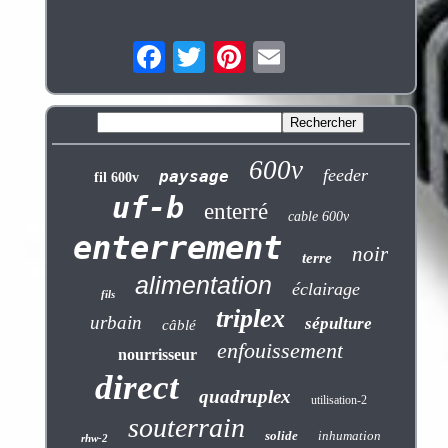
600v
feeder
paysage
fil 600v
uf-b
enterré
cable 600v
enterrement
noir
terre
alimentation
éclairage
fils
triplex
urbain
sépulture
câblé
enfouissement
nourrisseur
direct
quadruplex
utilisation-2
souterrain
solide
inhumation
rhw-2