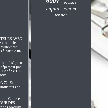
600v
paysage
enfouissement
tension
CTEURS AVEC
ircuit de
thwire® est
 à partir d'un
re utilisé pour
e dépassant pas
é. Le câble UF-
icité.
PA 70, Édition
conducteurs en
ation. Gaine en
 POUR DES
nos produits.