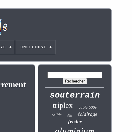
IZE
UNIT COUNT
errement
souterrain
triplex
cable 600v
éclairage
solide
fils
feeder
aluminium