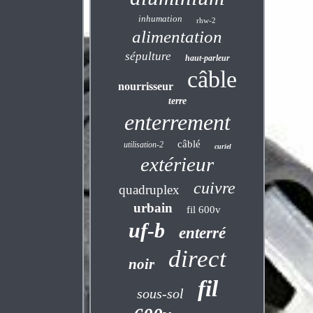
inhumation
rhw-2
alimentation
sépulture
haut-parleur
câble
nourrisseur
terre
enterrement
câblé
utilisation-2
curiel
extérieur
cuivre
quadruplex
urbain
fil 600v
uf-b
enterré
direct
noir
fil
sous-sol