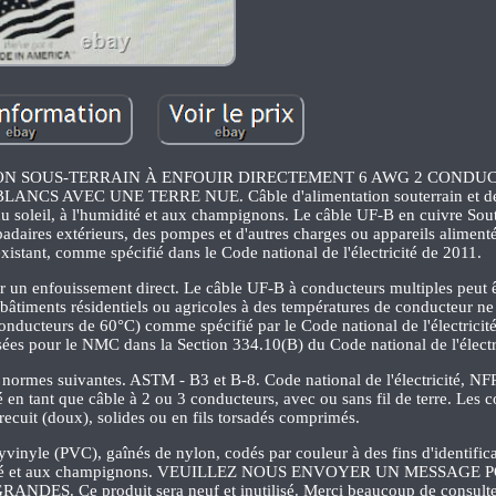
TION SOUS-TERRAIN À ENFOUIR DIRECTEMENT 6 AWG 2 CONDU
S AVEC UNE TERRE NUE. Câble d'alimentation souterrain et de c
u soleil, à l'humidité et aux champignons. Le câble UF-B en cuivre Sou
daires extérieurs, des pompes et d'autres charges ou appareils alimentés
xistant, comme spécifié dans le Code national de l'électricité de 2011.
ur un enfouissement direct. Le câble UF-B à conducteurs multiples peut êt
 bâtiments résidentiels ou agricoles à des températures de conducteur n
conducteurs de 60°C) comme spécifié par le Code national de l'électricit
isées pour le NMC dans la Section 334.10(B) du Code national de l'électr
ormes suivantes. ASTM - B3 et B-8. Code national de l'électricité, NF
en tant que câble à 2 ou 3 conducteurs, avec ou sans fil de terre. Les 
recuit (doux), solides ou en fils torsadés comprimés.
yvinyle (PVC), gaînés de nylon, codés par couleur à des fins d'identific
l'humidité et aux champignons. VEUILLEZ NOUS ENVOYER UN MESSAGE
Ce produit sera neuf et inutilisé. Merci beaucoup de consulter 