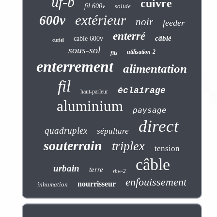
uf-b
cuivre
fil 600v
solide
extérieur
600v
noir
feeder
enterré
câblé
cable 600v
curiel
sous-sol
utilisation-2
fils
enterrement
alimentation
fil
éclairage
haut-parleur
aluminium
paysage
direct
quadruplex
sépulture
souterrain
triplex
tension
câble
urbain
terre
rhw-2
enfouissement
nourrisseur
inhumation