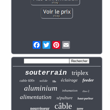
souterrain
triplex
éclairage
feeder
cable 600v
solide
fils
aluminium
inhumation
rhw-2
alimentation
sépulture
haut-parleur
câble
nourrisseur
terre