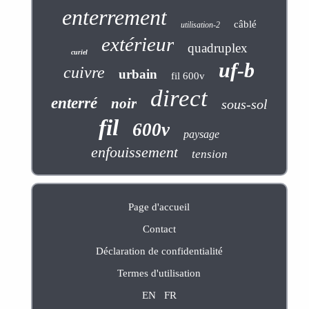
enterrement
câblé
utilisation-2
extérieur
quadruplex
curiel
uf-b
cuivre
urbain
fil 600v
direct
enterré
noir
sous-sol
fil
600v
paysage
enfouissement
tension
Page d'accueil
Contact
Déclaration de confidentialité
Termes d'utilisation
EN
FR