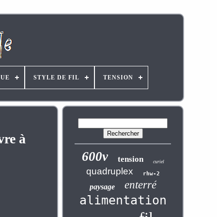
UE
STYLE DE FIL
TENSION
vre à
600v
tension
curiel
quadruplex
rhw-2
enterré
paysage
alimentation