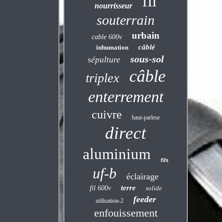
fil
nourrisseur
souterrain
urbain
cable 600v
câblé
inhumation
sous-sol
sépulture
câble
triplex
enterrement
cuivre
haut-parleur
direct
aluminium
fils
uf-b
éclairage
terre
fil 600v
solide
feeder
utilisation-2
enfouissement