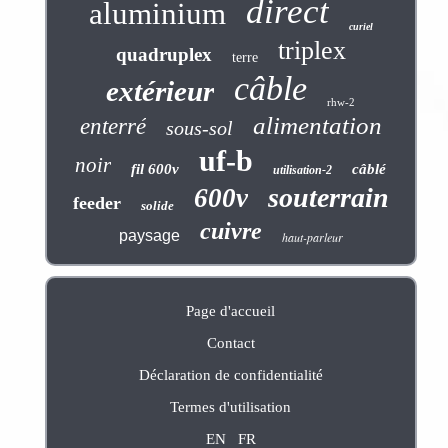
direct
aluminium
curiel
triplex
quadruplex
terre
câble
extérieur
rhw-2
alimentation
enterré
sous-sol
uf-b
noir
fil 600v
câblé
utilisation-2
souterrain
600v
feeder
solide
cuivre
paysage
haut-parleur
Page d'accueil
Contact
Déclaration de confidentialité
Termes d'utilisation
EN
FR