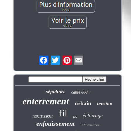
sépulture
cable 600v
enterrement
urbain
tension
fil
éclairage
nourrisseur
fils
enfouissement
inhumation