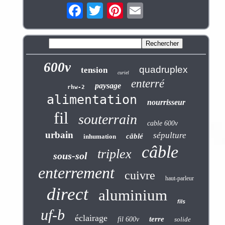
600v
quadruplex
tension
curiel
enterré
paysage
rhw-2
alimentation
nourrisseur
fil
souterrain
cable 600v
urbain
sépulture
câblé
inhumation
câble
triplex
sous-sol
enterrement
cuivre
haut-parleur
direct
aluminium
fils
uf-b
éclairage
terre
fil 600v
solide