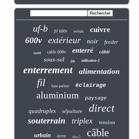
uf-b
cuivre
fil 600v
solide
extérieur
600v
noir
feeder
enterré
câblé
cable 600v
curiel
sous-sol
utilisation-2
fils
enterrement
alimentation
fil
éclairage
haut-parleur
aluminium
paysage
direct
quadruplex
sépulture
souterrain
triplex
tension
câble
urbain
terre
rhw-2